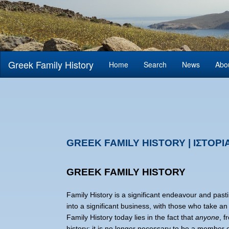
Greek Family History
Home
Search
News
Abo
GREEK FAMILY HISTORY |
ΙΣΤΟΡΙ
GREEK FAMILY HISTORY
Family History is a significant endeavour and pas
into a significant business, with those who take an 
Family History today lies in the fact that
anyone
, f
history; it is no longer necessary to be a member o